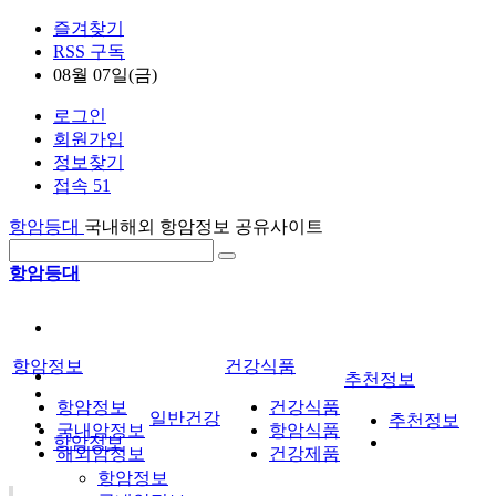
즐겨찾기
RSS 구독
08월 07일(금)
로그인
회원가입
정보찾기
접속 51
항암등대
국내해외 항암정보 공유사이트
항암등대
항암정보
건강식품
추천정보
항암정보
건강식품
일반건강
추천정보
국내암정보
항암식품
항암정보
해외암정보
건강제품
항암정보