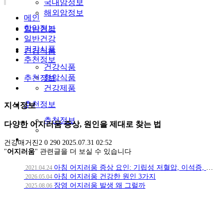
국내암정보
해외암정보
메인
항암정보
일반건강
일반건강
건강식품
건강식품
추천정보
건강식품
항암식품
추천정보
건강제품
추천정보
지식정보
추천정보
다양한 어지러움 증상, 원인을 제대로 찾는 법
건강매거진2
0
290
2025.07.31 02:52
"
어지러움
" 관련글을 더 보실 수 있습니다
아침 어지러움 증상 요인: 기립성 저혈압, 이석증, 역류성식도염
2021.04.24
아침 어지러움 건강한 원인 3가지
2026.05.04
장염 어지러움 발생 왜 그럴까
2025.08.06