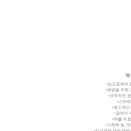
목
•심근경색의 
•예방을 위한
•규칙적인 
•스트레
•정기적인
•금연이 
•약물 치
•가족력 및 
•심근경색 재발 예방