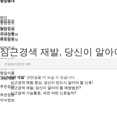
항암등대
메인
항암정보
항암정보
일반건강
항암정보
건강식품
국내암정보
추천정보
해외암정보
심근경색 재발, 당신이 알아
일반건강
건강식품
건강매거진2
0
155
건강식품
항암식품
"
심근경색 재발
" 관련글을 더 보실 수 있습니다
건강제품
심근경색 체함 증상, 당신이 반드시 알아야 할 신호!
추천정보
심근경색 재발, 당신이 알아야 할 예방법은?
심근경색 가슴통증, 과연 어떤 신호일까?
추천정보
지식정보