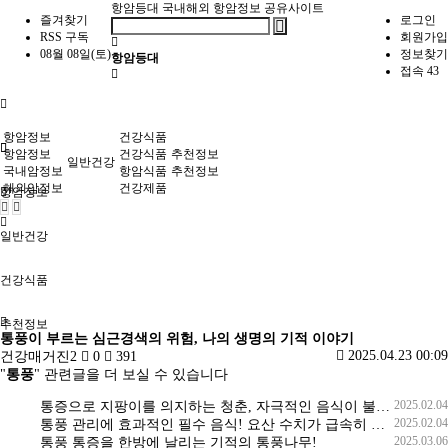
항암등대
국내해외 항암정보 공유사이트
즐겨찾기
로그인
RSS 구독
회원가입
08월 08일(토)
정보찾기
항암등대
접속 43
항암정보
건강식품
항암정보
건강식품
추천정보
일반건강
국내암정보
항암식품
추천정보
해외암정보
건강제품
항암정보
일반건강
건강식품
추천정보
통풍이 부르는 심근경색의 위험, 나의 생명의 기적 이야기
2025.04.23 00:09
건강매거진2
0
391
"
통풍
" 관련글을 더 보실 수 있습니다
2025.02.04
통증으로 지팡이를 의지하는 청춘, 자극적인 음식이 불러온 통풍의 참혹한 현실
2025.02.04
통풍 관리에 효과적인 필수 음식! 요산 수치가 급속히 하락합니다!
2025.03.06
통풍 통증을 한방에 날리는 기적의 통풍나무!