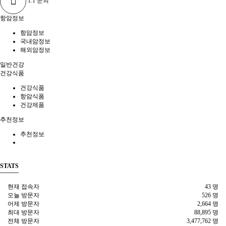
1:1 문의
항암정보
항암정보
국내암정보
해외암정보
일반건강
건강식품
건강식품
항암식품
건강제품
추천정보
추천정보
STATS
현재 접속자
43 명
오늘 방문자
526 명
어제 방문자
2,664 명
최대 방문자
88,895 명
전체 방문자
3,477,762 명