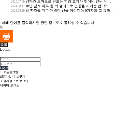
양파와 토마토로 만드는 항암 효과가 뛰어난 캔닝 레시피와 활용법
2025.07.09
10년 넘게 하루 한 끼 샐러드로 건강을 지키는 법! 유방암 3기 극복자의 아침 샐러드 레시피 공개!
2024.08.11
암 환자를 위한 완벽한 선물 아이디어 6가지와 그 효과는 무엇일까?
2025.06.19
*아래 단어를 클릭하시면 관련 정보로 이동하실 수 있습니다
암
목록
Login
Login
자동로그인
회원가입
|
정보찾기
소셜계정으로 로그인
네이버
로그인