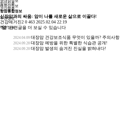
국내암정보
항암식품
해외암정보
건강제품
항암통합정보
신장암과의 싸움: 암이 나를 새로운 삶으로 이끌다!
추천정보
건강매거진2
0
463
2025.02.04 22:19
추천정보
"
암
" 관련글을 더 보실 수 있습니다
대장암 건강보조식품 무엇이 있을까? 주의사항
2024.04.09
대장암 예방을 위한 특별한 식습관 공개!
2024.09.28
대장암 발생의 숨겨진 진실을 밝혀내다!
2024.09.20