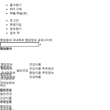
즐겨찾기
RSS 구독
08월 08일(토)
로그인
회원가입
정보찾기
접속 39
항암등대
국내해외 항암정보 공유사이트
항암등대
항암정보
건강식품
항암정보
항암정보
건강식품
추천정보
일반건강
국내암정보
항암식품
추천정보
항암정보
해외암정보
건강제품
국내암정보
해외암정보
메인
항암정보
일반건강
일반건강
건강식품
건강식품
추천정보
항암정보
건강식품