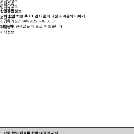
국내암정보
항암식품
해외암정보
건강제품
항암통합정보
12차 항암 치료 후 CT 검사 준비 과정과 마음의 이야기
추천정보
건강매거진2
0
404
2025.07.01 00:17
"
항암차
" 관련글을 더 보실 수 있습니다
추천정보
지식정보
12차 항암 치료를 향한 여정의 시작