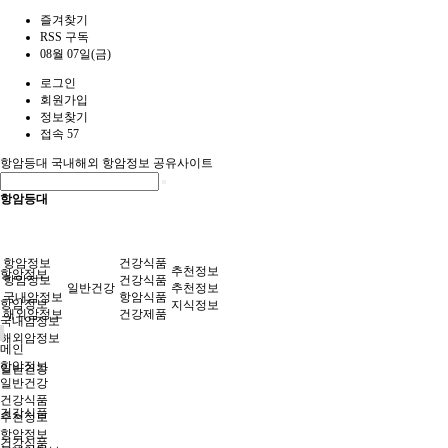
즐겨찾기
RSS 구독
08월 07일(금)
로그인
회원가입
정보찾기
접속 57
항암등대
국내해외 항암정보 공유사이트
항암등대
항암정보
건강식품
추천정보
항암정보
항암정보
건강식품
일반건강
추천정보
국내암정보
항암식품
항암정보
지식정보
해외암정보
건강제품
국내암정보
해외암정보
메인
항암정보
일반건강
일반건강
건강식품
건강식품
추천정보
항암정보
건강식품