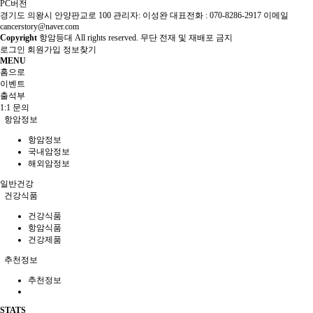
PC버전
경기도 의왕시 안양판교로 100 관리자: 이성완 대표전화 : 070-8286-2917 이메일
cancerstory@naver.com
Copyright
항암등대 All rights reserved. 무단 전재 및 재배포 금지
로그인
회원가입
정보찾기
MENU
홈으로
이벤트
출석부
1:1 문의
항암정보
항암정보
국내암정보
해외암정보
일반건강
건강식품
건강식품
항암식품
건강제품
추천정보
추천정보
STATS