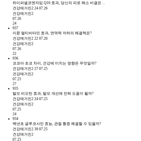
하이퍼셀코엔자임 Q10 효과, 당신의 피로 해소 비결은…
건강매거진2
24
07.26
건강매거진2
07.26
24
937
이뮨 멀티비타민 효과, 면역력 저하의 해결책은?
건강매거진2
22
07.26
건강매거진2
07.26
22
936
코코아 초코 차이, 건강에 미치는 영향은 무엇일까?
건강매거진2
27
07.25
건강매거진2
07.25
27
935
탈모 비오틴 효과, 탈모 개선에 진짜 도움이 될까?
건강매거진2
24
07.25
건강매거진2
07.25
24
934
백년초 글루코사민 효능, 관절 통증 해결할 수 있을까?
건강매거진2
39
07.25
건강매거진2
07.25