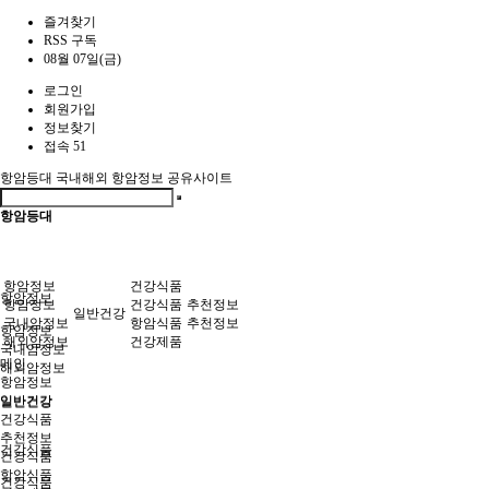
즐겨찾기
RSS 구독
08월 07일(금)
로그인
회원가입
정보찾기
접속 51
항암등대
국내해외 항암정보 공유사이트
항암등대
항암정보
건강식품
항암정보
항암정보
건강식품
추천정보
일반건강
국내암정보
항암식품
추천정보
항암정보
해외암정보
건강제품
국내암정보
메인
해외암정보
항암정보
일반건강
일반건강
건강식품
추천정보
건강식품
건강식품
항암식품
건강식품