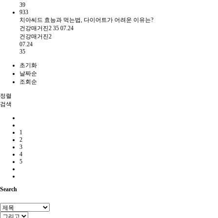
39
933
치아씨드 효능과 먹는법, 다이어트가 어려운 이유는?
건강매거진2
35
07.24
건강매거진2
07.24
35
초기화
날짜순
조회순
정렬
검색
1
2
3
4
5
Search