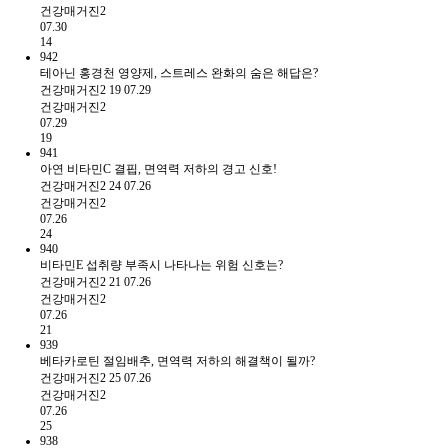
건강매거진2
07.30
14
942
테아닌 홍경천 영양제, 스트레스 완화의 숨은 해답은?
건강매거진2
19
07.29
건강매거진2
07.29
19
941
아연 비타민C 결핍, 면역력 저하의 경고 신호!
건강매거진2
24
07.26
건강매거진2
07.26
24
940
비타민E 섭취량 부족시 나타나는 위험 신호는?
건강매거진2
21
07.26
건강매거진2
07.26
21
939
베타카로틴 절임배추, 면역력 저하의 해결책이 될까?
건강매거진2
25
07.26
건강매거진2
07.26
25
938