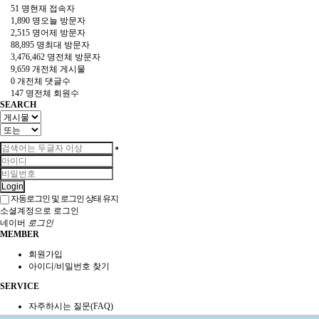
51 명
현재 접속자
1,890 명
오늘 방문자
2,515 명
어제 방문자
88,895 명
최대 방문자
3,476,462 명
전체 방문자
9,659 개
전체 게시물
0 개
전체 댓글수
147 명
전체 회원수
SEARCH
Login
자동로그인 및 로그인 상태 유지
소셜계정으로 로그인
네이버
로그인
MEMBER
회원가입
아이디/비밀번호 찾기
SERVICE
자주하시는 질문(FAQ)
1:1 문의