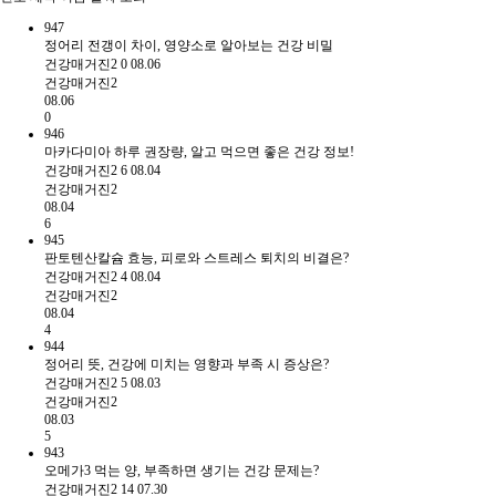
947
정어리 전갱이 차이, 영양소로 알아보는 건강 비밀
건강매거진2
0
08.06
건강매거진2
08.06
0
946
마카다미아 하루 권장량, 알고 먹으면 좋은 건강 정보!
건강매거진2
6
08.04
건강매거진2
08.04
6
945
판토텐산칼슘 효능, 피로와 스트레스 퇴치의 비결은?
건강매거진2
4
08.04
건강매거진2
08.04
4
944
정어리 뜻, 건강에 미치는 영향과 부족 시 증상은?
건강매거진2
5
08.03
건강매거진2
08.03
5
943
오메가3 먹는 양, 부족하면 생기는 건강 문제는?
건강매거진2
14
07.30