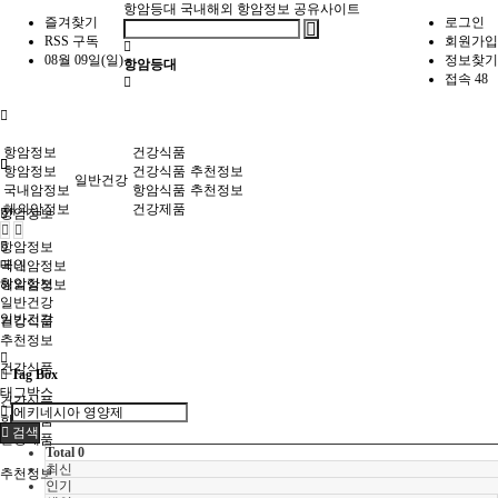
항암등대
국내해외 항암정보 공유사이트
즐겨찾기
로그인
RSS 구독
회원가입
08월 09일(일)
정보찾기
항암등대
접속 48
항암정보
건강식품
항암정보
건강식품
추천정보
일반건강
국내암정보
항암식품
추천정보
해외암정보
건강제품
항암정보
항암정보
메인
국내암정보
항암정보
해외암정보
일반건강
일반건강
건강식품
추천정보
건강식품
Tag Box
태그박스
건강식품
항암식품
검색
건강제품
Total 0
최신
추천정보
인기