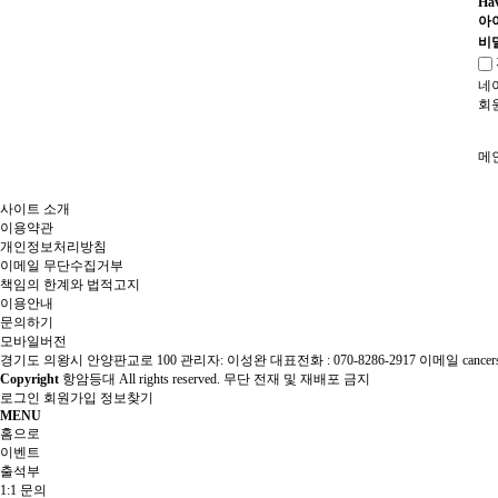
Hav
아
비
네
회
메
사이트 소개
이용약관
개인정보처리방침
이메일 무단수집거부
책임의 한계와 법적고지
이용안내
문의하기
모바일버전
경기도 의왕시 안양판교로 100 관리자: 이성완 대표전화 : 070-8286-2917 이메일 cancersto
Copyright
항암등대 All rights reserved. 무단 전재 및 재배포 금지
로그인
회원가입
정보찾기
MENU
홈으로
이벤트
출석부
1:1 문의