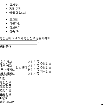
즐겨찾기
RSS 구독
08월 08일(토)
로그인
회원가입
정보찾기
접속 39
항암등대
국내해외 항암정보 공유사이트
항암등대
항암정보
건강식품
추천정보
항암정보
항암정보
건강식품
일반건강
추천정보
국내암정보
항암식품
지식정보
해외암정보
건강제품
일반건강
메인
항암정보
건강식품
일반건강
건강식품
추천정보
추천정보
Login
회원 로그인