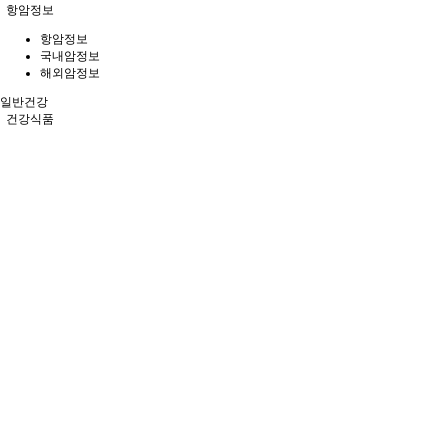
항암정보
항암정보
국내암정보
해외암정보
일반건강
건강식품
건강식품
항암식품
건강제품
추천정보
추천정보
지식정보
STATS
39 명
현재 접속자
245 명
오늘 방문자
2,664 명
어제 방문자
88,895 명
최대 방문자
3,477,481 명
전체 방문자
9,662 개
전체 게시물
0 개
전체 댓글수
147 명
전체 회원수
SEARCH