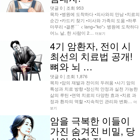
댓글 0
|
조회 953
목차 •병원에 도착하다 •의사와의 만남 •치료의
순간 •카드키 찾기 •이사와 가족의 도움 •하루
마무리 •결론``` < lang="ko"> 병원에 도착하다
어느 날, 한 사람이 2…
더보기
4기 암환자, 전이 시
최선의 치료법 공개!
뼈와 뇌 …
댓글 0
|
조회 1,876
목차 •암의 재발과 전이의 두려움 •사기 암의
특성과 치료 방향 •정신적 안정과 실천 가능한
삶의 루틴 •면역 치료의 다양한 효과 •치료 과
정과 환자의 역할 •지속적인 관리와 변화…
더
보기
암을 극복한 이들이
가진 숨겨진 비밀, 당