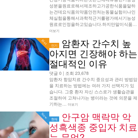
성분을원료로해서제조하고가공한식품을말하
는건데요식품의약품안전처는동물실험이나인
체실험을통해서과학적근거를평가에서기능성
원료로인정을하고있습니다.하지만말이식품…
더보기
암환자 간수치 높
Hot
인기
아지면 긴장해야 하는
절대적인 이유
댓글 0
|
조회 23,678
암환자 항암치료 간수치 중요성과 관리 방법암
을 치료하는 방법에는 여러 가지 선택지가 있
습니다. 그중 환자 자신 스스로가 생활습관을
조절하여 고쳐나가는 병이라는 것에 의문을 제
기하는…
더보기
안구암 맥락막 악
Now
현재
성흑색종 중입자 치료
는 무엇?