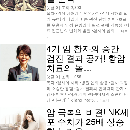
댓글 0
|
조회 2,303
목차 •완전 관해란 무엇인가? •완전 관해의 의
의 •유방암 타입에 따른 완전 관해 차이 •호르
몬 수용체 양성 유방암의 완전 관해 가능성 •치
료 접근법의 변화와 발전 •환자의 삶의 …
더보
기
4기 암 환자의 중간
검진 결과 공개! 항암
치료의 놀…
댓글 0
|
조회 1,055
목차 •검사의 시작 •병원 앱의 활용 •검사 과정
의 소중한 경험 •검사 결과와 면역력의 관계 •
검사 이후 다짐과 계획 •병원에서의 소중한 만
남 •마무리``` < lang="ko">…
더보기
암 극복의 비결! NK세
포 수치가 25배 상승