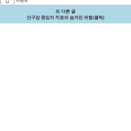
또 다른 글
출석부
안구암 중입자 치료의 숨겨진 위험(클릭)
1:1 문의
항암정보
항암정보
국내암정보
해외암정보
일반건강
건강식품
추천정보
STATS
현재 접속자
46 명
오늘 방문자
2,324 명
어제 방문자
2,362 명