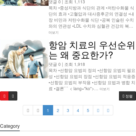
댓글 0
|
조회 1,113
목차 •중성지방과 식단의 관계 •저탄수화물 식
단의 효과 •고혈압과 대사증후군의 연결성 •내
장 비만과 저탄수화물 식단 •공복 인슐린 수치
와의 연관성 •LDL 수치와 심혈관 건강의 복…
더보기
항암 치료의 우선순위
는 왜 중요한가?
댓글 0
|
조회 1,918
목차 •선항암 요법의 정의 •선항암 요법의 필요
성 •선항암 요법의 장점 •선항암 요법의 적응증
•선항암 요법의 부작용 •선항암 요법과 병합 치
료 •결론``` < lang="ko">…
더보기
정렬
1
2
3
4
5
Category