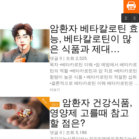
암환자 베타칼로틴 효
능, 베타칼로틴이 많
은 식품과 제대…
댓글 0
|
조회 2,525
목차 •베타카로틴 이해 •암 예방에서 베타카로
틴의 역할 •베타카로틴과 암 치료 •베타카로틴
함량이 높은 식품 • 베타카로틴의 적절한 섭취
•결론적으로 베타카로틴 이해 베타카로틴은 …
더보기
암환자 건강식품,
Hot
인기
영양제 고를때 참고
할 점은?
댓글 0
|
조회 5,186
건강기능식품이라는것은인체에유용한기능성