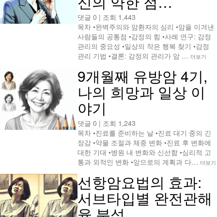
신의 약한 점…
댓글 0
|
조회 1,443
목차 •완벽주의와 암환자의 심리 •암을 이겨낸
사람들의 공통점 •감정의 힘 •사례 연구: 감정
관리의 중요성 •일상의 작은 행복 찾기 •감정
관리 기법 •결론: 감정의 관리가 암 …
더보기
9개월째 유방암 4기,
나의 희망과 일상 이
야기
댓글 0
|
조회 1,243
목차 •진료를 준비하는 날 •진료 대기 중의 긴
장감 •약물 조절과 체중 변화 •진료 후 변화에
대한 기대 •병원 내 변화와 신선함 •심리적 고
통과 외적인 변화 •앞으로의 계획과 다…
더보기
선항암요법의 효과:
서브타입별 완전관해
율 분석