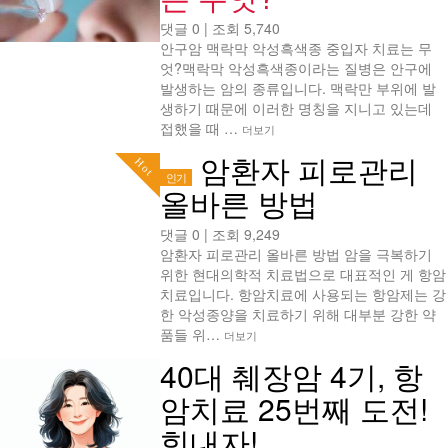
댓글 0
|
조회 5,740
안구암 맥락막 악성흑색종 중입자 치료는 무
엇?맥락막 악성흑색종이라는 질병은 안구에
발생하는 암의 종류입니다. 맥락만 부위에 발
생하기 때문에 이러한 명칭을 지니고 있는데
접했을 때 …
더보기
암환자 피로관리
Hot
인기
올바른 방법
댓글 0
|
조회 9,249
암환자 피로관리 올바른 방법 암을 극복하기
위한 현대의학적 치료법으로 대표적인 게 항암
치료입니다. 항암치료에 사용되는 항암제는 강
한 악성종양을 치료하기 위해 대부분 강한 약
품들 위…
더보기
40대 췌장암 4기, 항
암치료 25번째 도전!
힘내자!