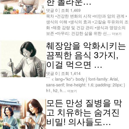
한 놀라운…
댓글 0
|
조회 1,469
목차 •건강한 변화의 시작 •비만과 암의 관계 •
생식의 이해 •생식의 효과 •고칼슘 두유와의 조
화 •체중 감량 및 건강 관리 •생식과 영양소의
보존 •마무리: 건강한 삶을 위한 선…
더보기
췌장암을 악화시키는
끔찍한 음식 3가지,
이걸 먹으면 …
댓글 0
|
조회 1,414
``` < lang="ko"> body { font-family: Arial,
sans-serif; line-height: 1.6; padding: 20px; }
h1, h2, h…
더보기
모든 만성 질병을 막
고 치유하는 숨겨진
비밀! 의사들도…