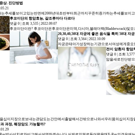
 증상. 진단방법
.05.21
후코이단의 항암효능, 갈조류마다 다르다
댓글 0
|
조회 3,535
|
2022.09.07
20,30,40,50대 자궁에 좋은 음식들 특히 50대 
댓글 0
|
조회 3,564
|
2022.10.09
전이 암환자 항암
댓글 0
|
조회 3,57
과 과정, 췌장암도 가능할까?
.01.29