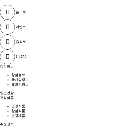
홈으로
이벤트
출석부
1:1 문의
항암정보
항암정보
국내암정보
해외암정보
일반건강
건강식품
건강식품
항암식품
건강제품
추천정보