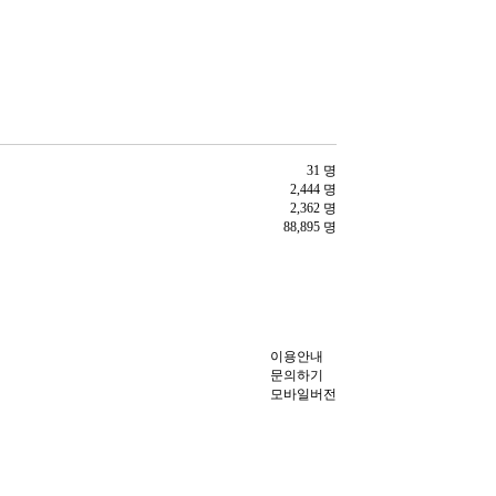
31 명
2,444 명
2,362 명
88,895 명
이용안내
문의하기
모바일버전