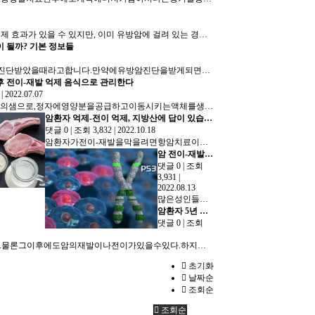
유방암 환자의 식이 조절 유방암 환자들은 콩을 오랫동안 섭취한 경우 유방암 억제 효과가 있을 수 있지만, 이미 유방암에 걸려 있는 경우 여성호르몬과 유사한 효과를 낼 수 있으므로 …
이 될까? 기본 정보들
사람이살아가면서가장스트레스받는순간은암을진단받았을때라고합니다.만약에유방암진단을받게되면머릿속에수많은생각과고민도많아지고힘들어질것입니다.병원을선택하는것부터치료방법,수술방법은어떻게선택해야하…
후 전이-재발 억제 음식으로 관리한다
3
|
2022.07.07
전립선은땅콩크기의샘으로,정자에영양분을공급하고이동시키는액체를생성합니다.그리고전립선암은전립샘내의세포가비정상적으로자라면서시작됩니다.전립선암환자는초기에만잘잡으면90퍼센트이상완치가될정도로생…
암환자 억제-전이 억제, 지방산에 답이 있습니다
댓글 0
|
조회 3,832
|
2022.10.18
암환자가전이-재발을막을려면항암치료이후사실상어떻게먹는거에따라결정이된다고해도과언이아닙니다.그렇다면어떻게먹어야할까요?최근암에대한흥미로운보고가있습니다.흔히우리는암세포의포도당을주원료를활용된…
암 전이-재발, P53 유전자 이해 해야
댓글 0
|
조회
3,931
|
2022.08.13
많은성인들은암발생에대해걱정을하고있습니다.다른질병과달리치료가힘들고사망에까지이르게하기에큰고민이될수밖에없습니다.또한치료를마친암환자또한다시언제전이재발을할까걱정을할수밖에없는게암이란질병의무서…
암환자 5년 완치 후 재발 없는 식습관
댓글 0
|
조회
흔히암환자에게완치의기준을5년으로잡는경우가많다.이것은통계에따른것으로대부분의암의재발이나전이는치료후5년내에발생한다고한다.물론그이후에도암의재발이나전이가있을수있다.하지만그발생율은5~10%정…
더보기
초기화
날짜순
조회순
조회순