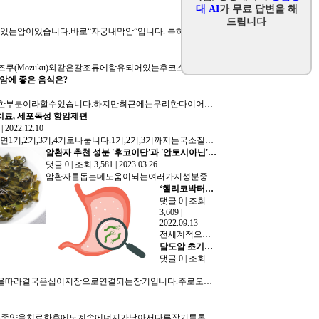
대 AI
가 무료 답변을 해
드립니다
자궁경부암은점점감소하는추세를보이고있는반면에2000년대초반부터최근까지꾸준히증가하는추세를보이고있는암이있습니다.바로“자궁내막암”입니다. 특히20~30대젊은환자수가많은암으로 알려지 있습니…
후코이단이란? 후코이단은​후코이단은미역,다시마,블래더랙(Bladderwrack)및모즈쿠(Mozuku)와같은갈조류에함유되어있는후코스가풍부한고분자황산화다당체를말합니다.1913년 스웨덴…
자궁암에 좋은 음식은?
자궁은태아가성장하는기관으로서여성에게중요한부분이라할수있습니다.하지만최근에는무리한다이어트나환경오염등의문제가젊은층부터염증이생기거나약해져자궁암에이르는경우가많다고합니다. 그렇다면 연령별로 …
치료, 세포독성 항암제편
7
|
2022.12.10
암을새로진단받으면1기,2기,3기,4기로나눕니다.1기,2기,3기까지는국소질환이기때문에수술이나방사선치료에서완치를기대할확률이높습니다.4기인경우는대부분전이가있거나처음에수술이나방사선을받은다…
암환자 추천 성분 '후코이단'과 '안토시아닌' 유의사항
댓글 0
|
조회 3,581
|
2023.03.26
암환자를돕는데도움이되는여러가지성분중에서후코이단과안토시아닌은중요한역할을합니다.후코이단은해조류에서추출한다당체로면역기능을증진시키고항염증작용이있어암예방및치료에도움이됩니다.안토시아닌은산화스…
‘헬리코박터균' 잡아 위암 예방한다
댓글 0
|
조회
3,609
|
2022.09.13
전세계적으로우리나라가위암발생이가장많은나라로되어있는데중요한이유중의하나가첫번째는헬리코박터균감염입니다.그다음으로다른원인으로는김치같은절인음식들을많이섭취하기때문입니다.​헬리코박터균감염이높은…
담도암 초기증상, 수술 부터 항암치료까지의 모든 것
댓글 0
|
조회
담도암의 위치 담도:약15cm의길이로간에서생성된담즙을십이지장으로보내는관담도는간안에서출발해서간밖으로나와서우리몸의십이지장을따라결국은십이지장으로연결되는장기입니다.주로오른쪽간,오른쪽상복부…
더보기
양성자 치료기란 기존X-Ray방사선치료와비교해서설명하겠습니다.실제로인체로들어왔을때X-Ray의경우에는종양을치료한후에도계속에너지가남아서다른장기를통과합니다.그런데양성자치료는브래그피크(B…