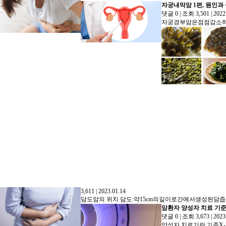
추천정보
자궁내막암 1편, 원인과
지식정보
댓글 0
|
조회 3,501
|
2022
3,611
|
2023.01.14
암환자 양성자 치료 기준
댓글 0
|
조회 3,673
|
2023