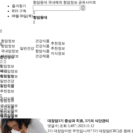
항암등대
국내해외 항암정보 공유사이트
즐겨찾기
RSS 구독
08월 06일(목)
항암등대
항암정보
건강식품
추천정보
항암정보
건강식품
일반건강
추천정보
국내암정보
항암식품
지식정보
해외암정보
건강제품
항암정보
항암정보
메인
국내암정보
항암정보
해외암정보
일반건강
일반건강
건강식품
추천정보
건강식품
항암정보
국내암정보
건강식품
해외암정보
항암식품
해외암정보
건강제품
대장암3기 증상과 치료, 3기의 식단관리
댓글 0
|
조회 3,497
|
2023.11.12
추천정보
3기 대장암이란 무엇입니까? 3기 대장암(CRC)은 원래