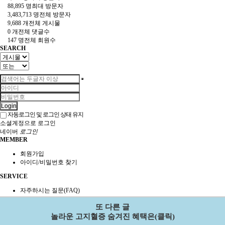
88,895 명
최대 방문자
3,483,713 명
전체 방문자
9,688 개
전체 게시물
0 개
전체 댓글수
147 명
전체 회원수
SEARCH
Login
자동로그인 및 로그인 상태 유지
소셜계정으로 로그인
네이버
로그인
MEMBER
회원가입
아이디/비밀번호 찾기
SERVICE
자주하시는 질문(FAQ)
1:1 문의
또 다른 글
새글모음
현재접속자
놀라운 고지혈증 숨겨진 혜택은(클릭)