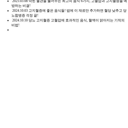
2025.03.08
막힌 혈관을 뚫어주는 최고의 음식 6가지, 고혈압과 고지혈증을 예
방하는 비결!
2024.10.03
고지혈증에 좋은 음식들! 밥에 이 재료만 추가하면 혈당 낮추고 당
뇨합병증 걱정 끝!
2024.10.10
당뇨 고지혈증 고혈압에 효과적인 음식, 혈액이 맑아지는 기적의
비법!