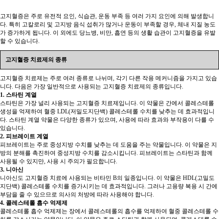
고지혈증은 주로 유전적 요인, 식습관, 운동 부족 등 여러 가지 요인에 의해 발생합니
다. 특히 고칼로리 및 고지방 음식 섭취가 많거나 운동이 부족할 경우, 체내 지질 농도
가 증가하게 됩니다. 이 외에도 당뇨병, 비만, 흡연 등의 생활 습관이 고지혈증을 유발
할 수 있습니다.
고지혈증 치료제의 종류
고지혈증 치료제는 주로 여러 종류로 나뉘며, 각기 다른 작용 메커니즘을 가지고 있습
니다. 다음은 가장 일반적으로 사용되는 고지혈증 치료제의 종류입니다.
1. 스타틴 계열
스타틴은 가장 널리 사용되는 고지혈증 치료제입니다. 이 약물은 간에서 콜레스테롤
생성을 억제하여 혈중 LDL(저밀도지단백) 콜레스테롤 수치를 낮추는 데 효과적입니
다. 스타틴 계열 약물은 다양한 종류가 있으며, 사용에 따라 효과와 부작용이 다를 수
있습니다.
2. 피브레이트 계열
피브레이트는 주로 중성지방 수치를 낮추는 데 도움을 주는 약물입니다. 이 약물은 지
방의 분해를 촉진하여 중성지방 수치를 감소시킵니다. 피브레이트는 스타틴과 함께
사용될 수 있지만, 사용 시 주의가 필요합니다.
3. 니아신
니아신도 고지혈증 치료에 사용되는 비타민 B의 일종입니다. 이 약물은 HDL(고밀도
지단백) 콜레스테롤 수치를 증가시키는 데 효과적입니다. 그러나 고용량 복용 시 간에
부담을 줄 수 있으므로 의사의 처방에 따라 사용해야 합니다.
4. 콜레스테롤 흡수 억제제
콜레스테롤 흡수 억제제는 장에서 콜레스테롤의 흡수를 억제하여 혈중 콜레스테롤 수