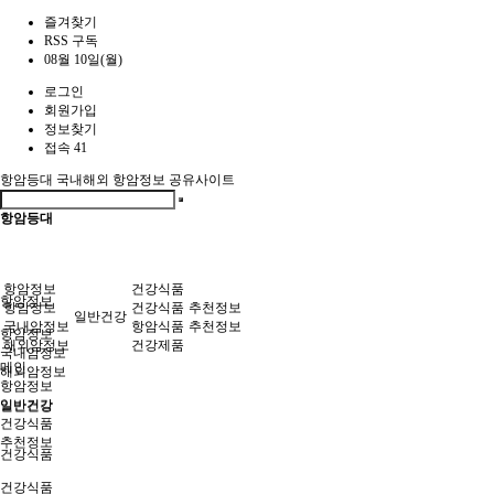
즐겨찾기
RSS 구독
08월 10일(월)
로그인
회원가입
정보찾기
접속 41
항암등대
국내해외 항암정보 공유사이트
항암등대
항암정보
건강식품
항암정보
항암정보
건강식품
추천정보
일반건강
국내암정보
항암식품
추천정보
항암정보
해외암정보
건강제품
국내암정보
메인
해외암정보
항암정보
일반건강
일반건강
건강식품
추천정보
건강식품
건강식품