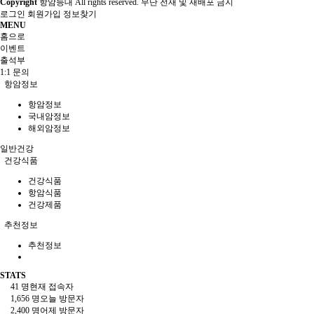
Copyright
항암등대 All rights reserved. 무단 전재 및 재배포 금지
로그인
회원가입
정보찾기
MENU
홈으로
이벤트
출석부
1:1 문의
항암정보
항암정보
국내암정보
해외암정보
일반건강
건강식품
건강식품
항암식품
건강제품
추천정보
추천정보
STATS
41 명
현재 접속자
1,656 명
오늘 방문자
2,400 명
어제 방문자