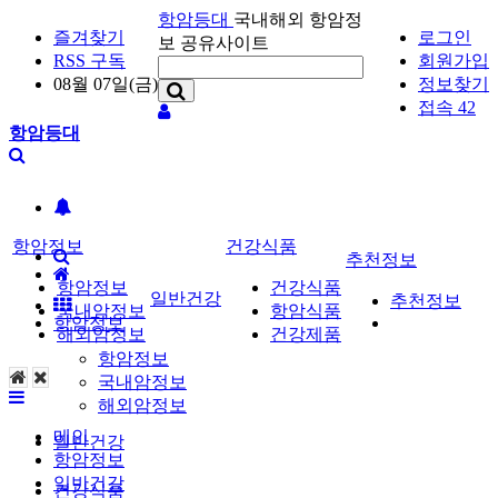
항암등대
국내해외 항암정
즐겨찾기
로그인
보 공유사이트
RSS 구독
회원가입
08월 07일(금)
정보찾기
접속 42
항암등대
항암정보
건강식품
추천정보
항암정보
건강식품
일반건강
추천정보
국내암정보
항암식품
항암정보
해외암정보
건강제품
항암정보
국내암정보
해외암정보
메인
일반건강
항암정보
일반건강
건강식품