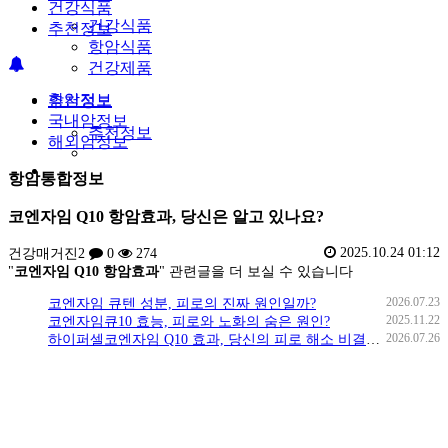
건강식품
건강식품
추천정보
항암식품
건강제품
항암정보
추천정보
국내암정보
추천정보
해외암정보
항암통합정보
코엔자임 Q10 항암효과, 당신은 알고 있나요?
2025.10.24 01:12
건강매거진2
0
274
"
코엔자임 Q10 항암효과
" 관련글을 더 보실 수 있습니다
2026.07.23
코엔자임 큐텐 성분, 피로의 진짜 원인일까?
2025.11.22
코엔자임큐10 효능, 피로와 노화의 숨은 원인?
2026.07.26
하이퍼셀코엔자임 Q10 효과, 당신의 피로 해소 비결은?