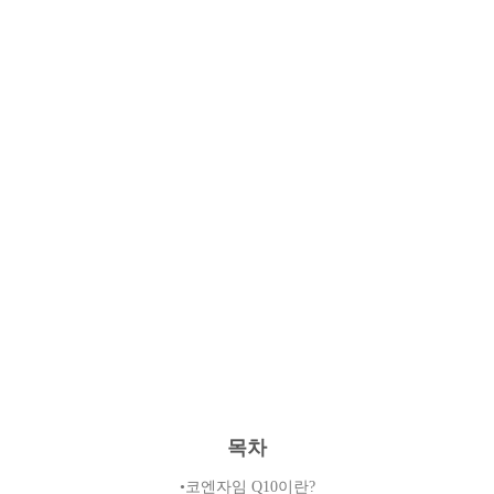
목차
•코엔자임 Q10이란?