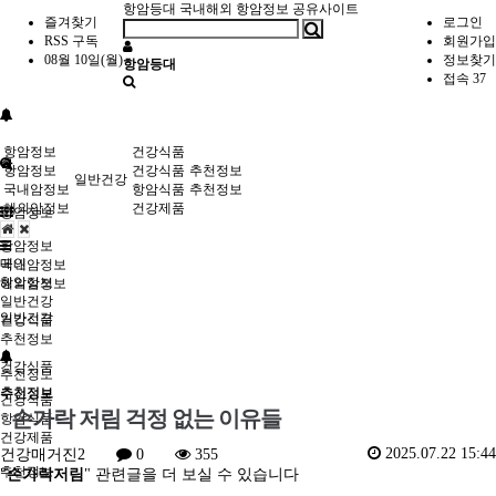
항암등대
국내해외 항암정보 공유사이트
즐겨찾기
로그인
RSS 구독
회원가입
08월 10일(월)
정보찾기
항암등대
접속 37
항암정보
건강식품
항암정보
건강식품
추천정보
일반건강
국내암정보
항암식품
추천정보
해외암정보
건강제품
항암정보
항암정보
메인
국내암정보
항암정보
해외암정보
일반건강
일반건강
건강식품
추천정보
건강식품
추천정보
추천정보
건강식품
손가락 저림 걱정 없는 이유들
항암식품
건강제품
2025.07.22 15:44
건강매거진2
0
355
추천정보
"
손가락저림
" 관련글을 더 보실 수 있습니다