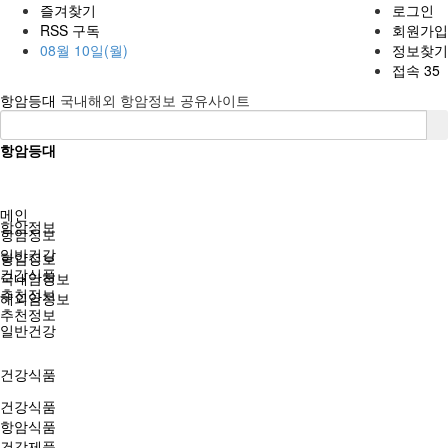
즐겨찾기
로그인
RSS 구독
회원가입
08월 10일(월)
정보찾기
접속 35
항암등대
국내해외 항암정보 공유사이트
항암등대
메인
항암정보
항암정보
일반건강
항암정보
건강식품
국내암정보
추천정보
해외암정보
추천정보
일반건강
건강식품
건강식품
항암식품
건강제품