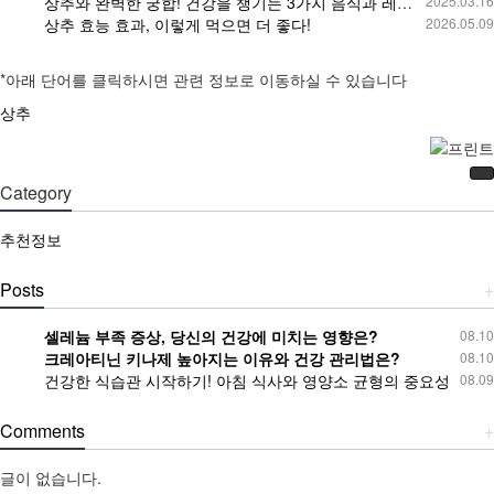
상추와 완벽한 궁합! 건강을 챙기는 3가지 음식과 레시피 대공개! 눈과 피부에 놀라운 효과!
2025.03.16
상추 효능 효과, 이렇게 먹으면 더 좋다!
2026.05.09
*아래 단어를 클릭하시면 관련 정보로 이동하실 수 있습니다
상추
Category
추천정보
Posts
+
셀레늄 부족 증상, 당신의 건강에 미치는 영향은?
08.10
크레아티닌 키나제 높아지는 이유와 건강 관리법은?
08.10
건강한 식습관 시작하기! 아침 식사와 영양소 균형의 중요성
08.09
Comments
+
글이 없습니다.