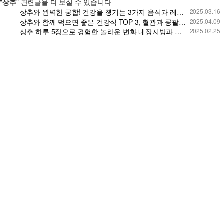
"
상추
" 관련글을 더 보실 수 있습니다
상추와 완벽한 궁합! 건강을 챙기는 3가지 음식과 레시피 대공개! 눈과 피부에 놀라운 효과!
2025.03.16
상추와 함께 먹으면 좋은 건강식 TOP 3, 혈관과 콩팥을 지켜주는 필수 음식!
2025.04.09
상추 하루 5장으로 경험한 놀라운 변화 내장지방과 불면증이 사라진 비결 상추의 효능과 다이어트, 치매 예방 효과까지
2025.02.25