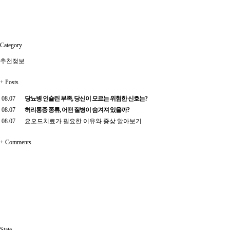
Category
추천정보
+
Posts
08.07
당뇨병 인슐린 부족, 당신이 모르는 위험한 신호는?
08.07
허리통증 종류, 어떤 질병이 숨겨져 있을까?
08.07
요오드치료가 필요한 이유와 증상 알아보기
+
Comments
State