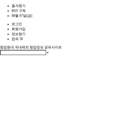
즐겨찾기
RSS 구독
08월 07일(금)
로그인
회원가입
정보찾기
접속 50
항암등대
국내해외 항암정보 공유사이트