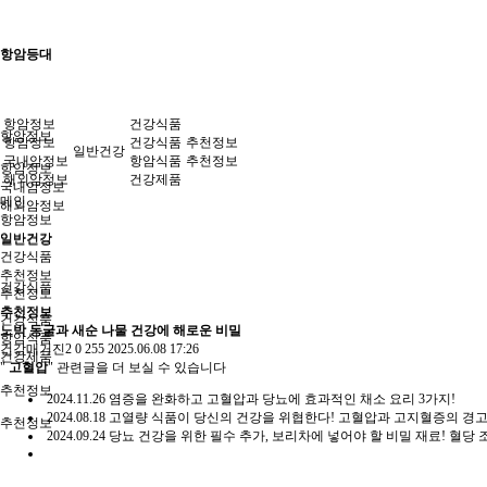
항암등대
항암정보
건강식품
항암정보
항암정보
건강식품
추천정보
일반건강
국내암정보
항암식품
추천정보
항암정보
해외암정보
건강제품
국내암정보
메인
해외암정보
항암정보
일반건강
일반건강
건강식품
추천정보
건강식품
추천정보
추천정보
건강식품
노박 동굴과 새순 나물 건강에 해로운 비밀
항암식품
건강매거진2
0
255
2025.06.08 17:26
건강제품
"
고혈압
" 관련글을 더 보실 수 있습니다
추천정보
2024.11.26
염증을 완화하고 고혈압과 당뇨에 효과적인 채소 요리 3가지!
2024.08.18
고열량 식품이 당신의 건강을 위협한다! 고혈압과 고지혈증의 경고
추천정보
2024.09.24
당뇨 건강을 위한 필수 추가, 보리차에 넣어야 할 비밀 재료! 혈당