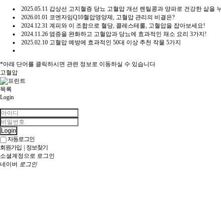
2025.05.11
갑상선 고지혈증 당뇨 고혈압 개선 렌틸콩과 양파로 건강한 삶을 
2026.01.01
코엔자임Q10혈압영양제, 고혈압 관리의 비결은?
2024.12.31
계피와 이 조합으로 혈당, 콜레스테롤, 고혈압을 잡아보세요!
2024.11.26
염증을 완화하고 고혈압과 당뇨에 효과적인 채소 요리 3가지!
2025.02.10
고혈압 예방에 효과적인 50대 이상 추천 작물 5가지
*아래 단어를 클릭하시면 관련 정보로 이동하실 수 있습니다
고혈압
목록
Login
Login
자동로그인
회원가입
|
정보찾기
소셜계정으로 로그인
네이버
로그인