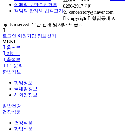
이메일 무단수집거부
8286-2917 이메
책임의 한계와 법적고지
일 cancerstory@naver.com
Copyright
항암등대 All
rights reserved. 무단 전재 및 재배포 금지
로그인
회원가입
정보찾기
MENU
홈으로
이벤트
출석부
1:1 문의
항암정보
항암정보
국내암정보
해외암정보
일반건강
건강식품
건강식품
항암식품