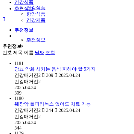
건강식품
건강식품
추천정보
항암식품
건강제품
추천정보
추천정보
추천정보
추천정보
번호
제목
이름
날짜
조회
1181
당뇨 악화 시키는 음식 피해야 할 5가지
건강매거진2
309
2025.04.24
건강매거진2
2025.04.24
309
1180
췌장암 폴피리녹스 없어도 치료 가능
건강매거진2
344
2025.04.24
건강매거진2
2025.04.24
344
1179