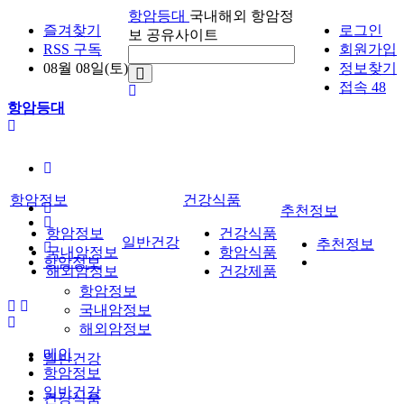
항암등대
국내해외 항암정
즐겨찾기
로그인
보 공유사이트
RSS 구독
회원가입
08월 08일(토)
정보찾기
접속 48
항암등대
항암정보
건강식품
추천정보
항암정보
건강식품
일반건강
추천정보
국내암정보
항암식품
항암정보
해외암정보
건강제품
항암정보
국내암정보
해외암정보
메인
일반건강
항암정보
일반건강
건강식품