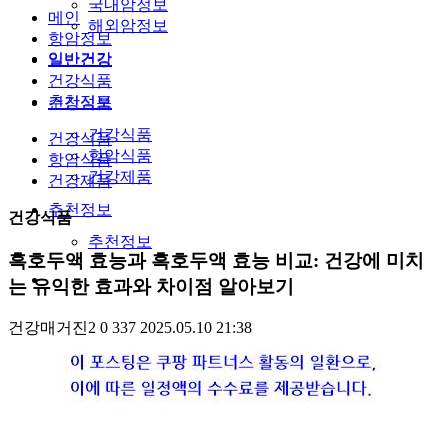
국내암정보
메인
해외암정보
항암정보
일반건강
일반건강
건강식품
추천정보
건강식품
건강식품
건강식품
항암식품
항암식품
건강제품
건강제품
추천정보
건강식품
추천정보
흑호두액 효능과 흑호두액 효능 비교: 건강에 미치
는 유익한 효과와 차이점 알아보기
건강매거진2
0
337
2025.05.10 21:38