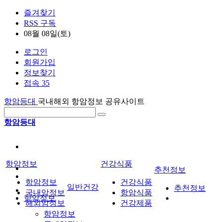
즐겨찾기
RSS 구독
08월 08일(토)
로그인
회원가입
정보찾기
접속 35
항암등대
국내해외 항암정보 공유사이트
항암등대
항암정보
건강식품
추천정보
항암정보
건강식품
일반건강
추천정보
국내암정보
항암식품
항암정보
해외암정보
건강제품
항암정보